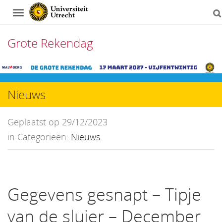
Navigation
Grote Rekendag
Direct
naar
Nieuws
het
inhoud
Geplaatst op 29/12/2023
in Categorieën:
Nieuws
.
Gegevens gesnapt – Tipje
van de sluier – December