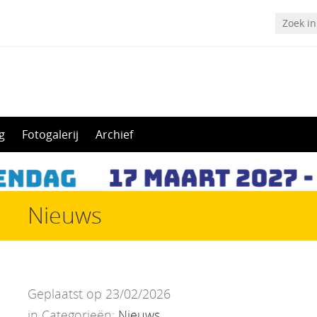
g
Fotogalerij
Archief
Nieuws
Geplaatst op 23/02/2026
in Categorieën:
Nieuws
.