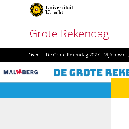
Grote Rekendag
Direct
Over
De Grote Rekendag 2027 – Vijfentwinti
naar
het
inhoud