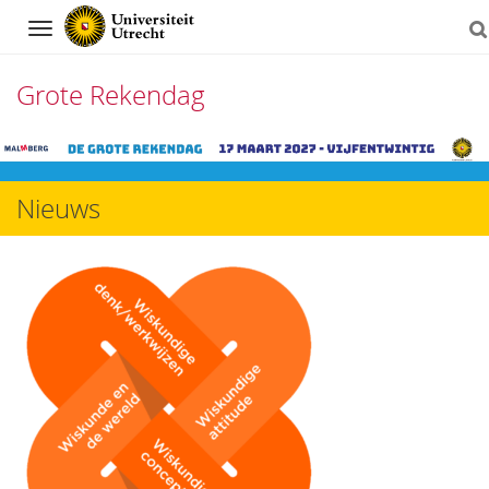
Navigation
Grote Rekendag
Direct
naar
Nieuws
het
inhoud